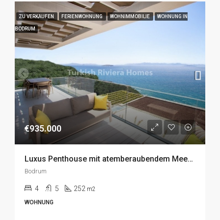
ZU VERKAUFEN
FERIENWOHNUNG
WOHNIMMOBILIE
WOHNUNG IN
BODRUM
€935.000
Luxus Penthouse mit atemberaubendem Meerblick in Gümüslük, Bodrum zu Verkaufen
Bodrum
4
5
252
m2
WOHNUNG