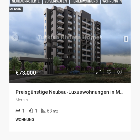
NEUBAUPROJEKTE
ZU VERKAUFEN
FERIENWOHNUNG
WOHNUNG IN
MERSIN
€73.000
Preisgünstige Neubau-Luxuswohnungen in Mersin zum Verkauf
Mersin
1
1
63
m2
WOHNUNG