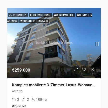
ZU VERKAUFEN
FERIENWOHNUNG
WOHNIMMOBILIE
WOHNUNG IN
ANTALYA
WOHNUNG IN KONYAALTI
€259.000
Komplett möblierte 3-Zimmer-Luxus-Wohnung zum Verkauf in Konyaalti, Antalya
Antalya
2
2
100
m2
WOHNUNG