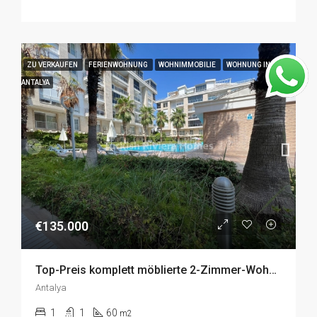
ZU VERKAUFEN
FERIENWOHNUNG
WOHNIMMOBILIE
WOHNUNG IN
ANTALYA
€135.000
Top-Preis komplett möblierte 2-Zimmer-Wohnung zum Verkauf in Konyaaltı, Antalya
Antalya
1
1
60
m2