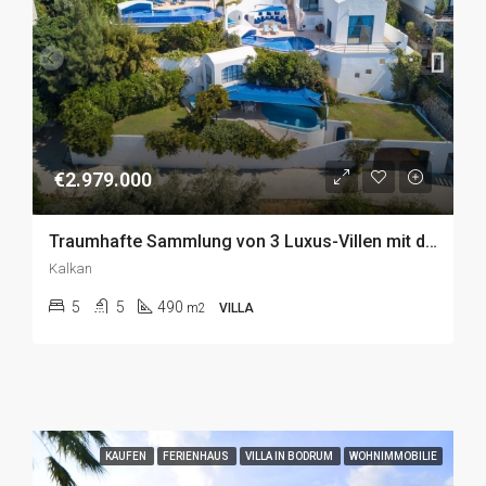
€2.979.000
Traumhafte Sammlung von 3 Luxus-Villen mit direkter Meerlage in Kalkan zu Verkaufen
Kalkan
5
5
490
m2
VILLA
KAUFEN
FERIENHAUS
VILLA IN BODRUM
WOHNIMMOBILIE