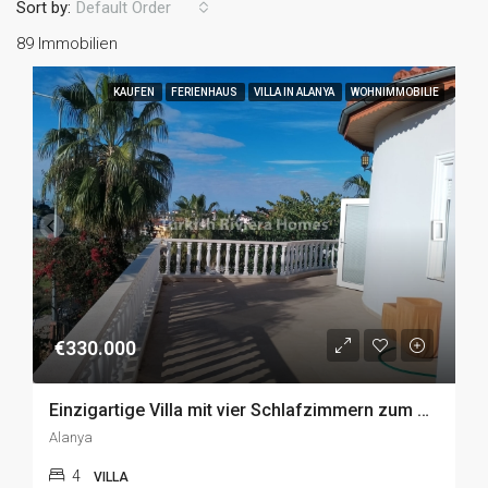
Sort by:
Default Order
89 Immobilien
KAUFEN
FERIENHAUS
VILLA IN ALANYA
WOHNIMMOBILIE
€330.000
Einzigartige Villa mit vier Schlafzimmern zum Verkauf in Payallar, Alanya
Alanya
4
VILLA