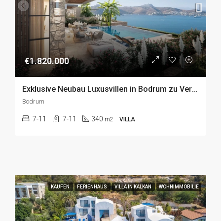
€1.820.000
Exklusive Neubau Luxusvillen in Bodrum zu Verkaufen
Bodrum
7-11
7-11
340
m2
VILLA
KAUFEN
FERIENHAUS
VILLA IN KALKAN
WOHNIMMOBILIE