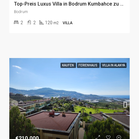
Top-Preis Luxus Villa in Bodrum Kumbahce zu Verkaufen, mit atemberaubendem Blick auf das Meer und die Burg
Bodrum
2
2
120
m2
VILLA
KAUFEN
FERIENHAUS
VILLA IN ALANYA
€210.000