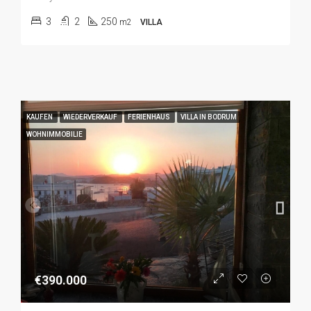
3
2
250
m2
VILLA
KAUFEN
WIEDERVERKAUF
FERIENHAUS
VILLA IN BODRUM
WOHNIMMOBILIE
€390.000