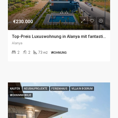
€230.000
Top-Preis Luxuswohnung in Alanya mit fantastischem Meerblick zu Verkaufen
Alanya
2
2
73
m2
WOHNUNG
KAUFEN
NEUBAUPROJEKTE
FERIENHAUS
VILLA IN BODRUM
WOHNIMMOBILIE