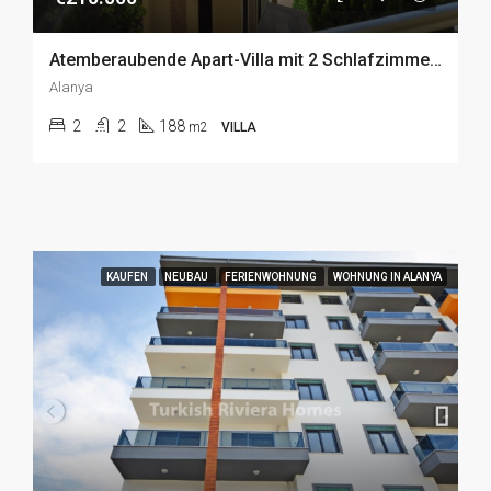
Atemberaubende Apart-Villa mit 2 Schlafzimmern in Kargicak, Alanya zu einem Schnäppchenpreis zu Verkaufen
Alanya
2
2
188
m2
VILLA
KAUFEN
NEUBAU
FERIENWOHNUNG
WOHNUNG IN ALANYA