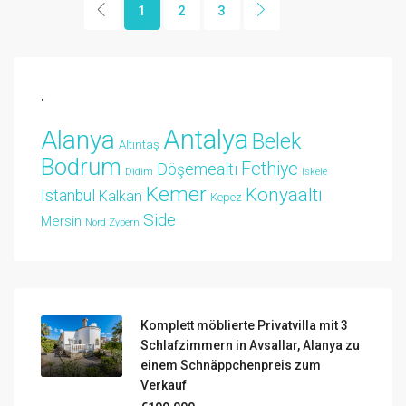
1
2
3
.
Antalya
Alanya
Belek
Altıntaş
Bodrum
Fethiye
Döşemealtı
Didim
Iskele
Kemer
Konyaaltı
Istanbul
Kalkan
Kepez
Side
Mersin
Nord Zypern
Komplett möblierte Privatvilla mit 3
Schlafzimmern in Avsallar, Alanya zu
einem Schnäppchenpreis zum
Verkauf