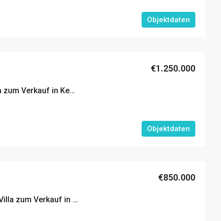
Objektdaten
€1.250.000
Luxuriös eingerichtete Villa zum Verkauf in Kemer mit großem Garten und Privatpool
Objektdaten
€850.000
Komplett möblierte Luxus-Villa zum Verkauf in Kemer mit privatem Garten und Pool