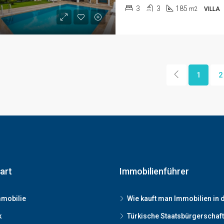
3
3
185
m2
VILLA
1
2
art
Immobilienführer
mobilie
Wie kauft man Immobilien in d
k
Türkische Staatsbürgerschaf