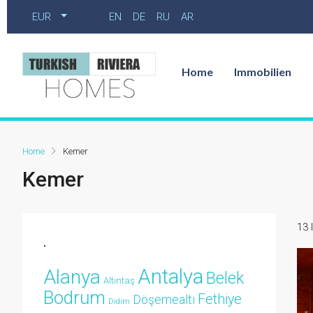
EUR
EN
DE
RU
AR
Home
Immobilien
Home
Kemer
Kemer
13 
.
Antalya
Alanya
Belek
Altıntaş
Bodrum
Fethiye
Döşemealtı
Didim