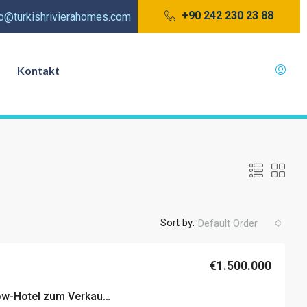
+90 242 230 23 88
fo@turkishrivierahomes.com
Kontakt
Sort by:
Default Order
€1.500.000
Atemberaubendes Bungalow-Hotel zum Verkauf in Kemer, Antalya