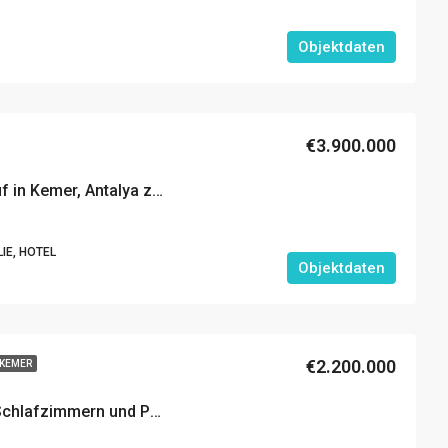
Objektdaten
€3.900.000
4-Sterne-Hotel zum Verkauf in Kemer, Antalya zu Verkaufen
IE, HOTEL
Objektdaten
€2.200.000
N KEMER
Exklusive Luxusvilla mit 7 Schlafzimmern und Privatpool in Kemer, Antalya zu Verkaufen