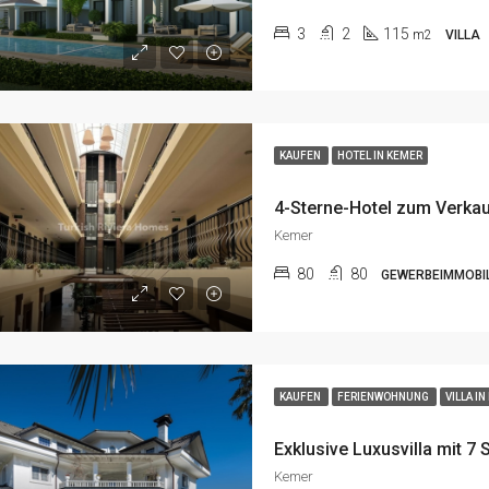
3
2
115
m2
VILLA
KAUFEN
HOTEL IN KEMER
Kemer
80
80
GEWERBEIMMOBIL
KAUFEN
FERIENWOHNUNG
VILLA I
Kemer