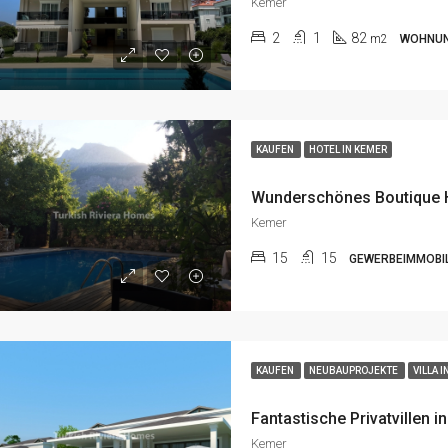
Kemer
2
1
82
m2
WOHNU
KAUFEN
HOTEL IN KEMER
Kemer
15
15
GEWERBEIMMOBIL
KAUFEN
NEUBAUPROJEKTE
VILLA 
Kemer