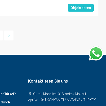
Objektdaten
Kontaktieren Sie uns
er Türkei?
Gursu Mahallesi 318. sokak Makbul
Apt.No:10/4 KONYAALTI / ANTALYA / TURKEY
t durch