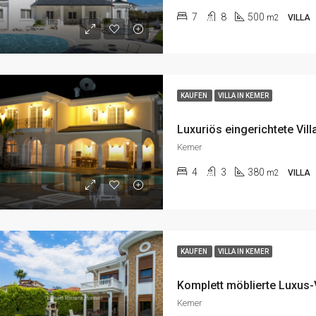
7
8
500
m2
VILLA
KAUFEN
VILLA IN KEMER
Kemer
4
3
380
m2
VILLA
KAUFEN
VILLA IN KEMER
Kemer