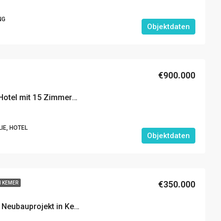
NG
Objektdaten
€900.000
Wunderschönes Boutique Hotel mit 15 Zimmern und atemberaubendem Blick auf die Berge in Kemer zu Verkaufen
IE, HOTEL
Objektdaten
€350.000
IN KEMER
Fantastische Privatvillen in Neubauprojekt in Kemer, Antalya zu Verkaufen