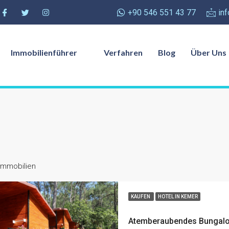
+90 546 551 43 77
in
Immobilienführer
Verfahren
Blog
Über Uns
Immobilien
KAUFEN
HOTEL IN KEMER