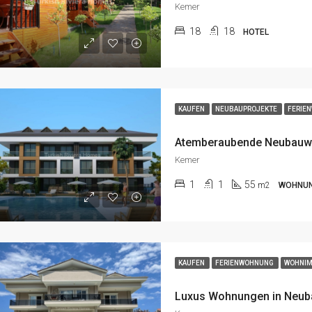
Kemer
18
18
HOTEL
KAUFEN
NEUBAUPROJEKTE
FERIE
Kemer
1
1
55
m2
WOHNU
KAUFEN
FERIENWOHNUNG
WOHNIM