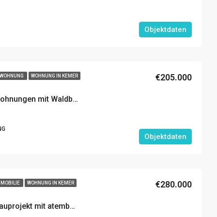
Objektdaten
€205.000
NWOHNUNG
WOHNUNG IN KEMER
Atemberaubende Neubauwohnungen mit Waldblick in Kemer, Antalya zu Verkaufen
NG
Objektdaten
€280.000
MOBILIE
WOHNUNG IN KEMER
Luxus Wohnungen in Neubauprojekt mit atemberaubendem Waldblick in Kemer zu Verkaufen