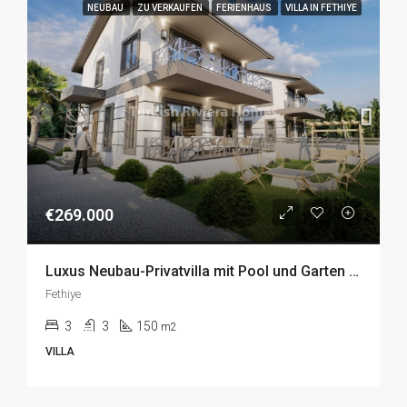
NEUBAU
ZU VERKAUFEN
FERIENHAUS
VILLA IN FETHIYE
€269.000
Luxus Neubau-Privatvilla mit Pool und Garten im idyllischen Seydikemer, Fethiye zu Verkaufen
Fethiye
3
3
150
m2
VILLA