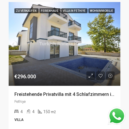
ZU VERKAUFEN
FERIENHAUS
VILLA IN FETHIYE
WOHNIMMOBILIE
€296.000
Freistehende Privatvilla mit 4 Schlafzimmern in Seydikemer, Fethiye zu Verkaufen
Fethiye
4
4
150
m2
VILLA