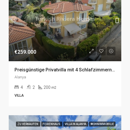
€259.000
Preisgünstige Privatvilla mit 4 Schlafzimmern zum Verkauf in Kargicak, Alanya
Alanya
4
2
200
m2
VILLA
ZU VERKAUFEN
FERIENHAUS
VILLA IN ALANYA
WOHNIMMOBILIE