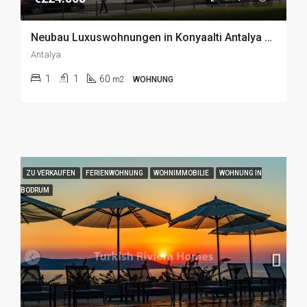
Neubau Luxuswohnungen in Konyaalti Antalya mit Bergblick und zentraler Lage zu Verkaufen
Antalya
1
1
60
m2
WOHNUNG
ZU VERKAUFEN
FERIENWOHNUNG
WOHNIMMOBILIE
WOHNUNG IN
BODRUM