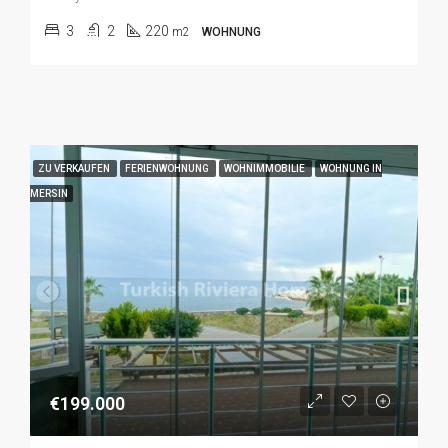
3
2
220
m2
WOHNUNG
ZU VERKAUFEN
FERIENWOHNUNG
WOHNIMMOBILIE
WOHNUNG IN
MERSIN
€199.000