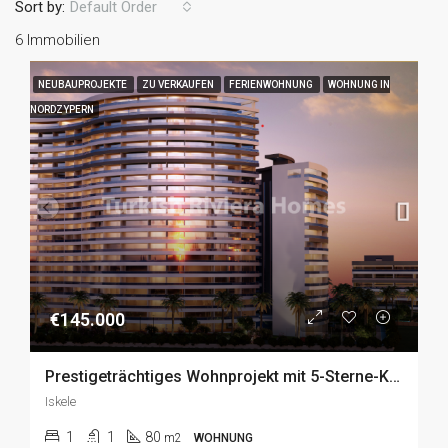
Sort by:
Default Order
6 Immobilien
NEUBAUPROJEKTE
ZU VERKAUFEN
FERIENWOHNUNG
WOHNUNG IN
NORDZYPERN
€145.000
Prestigeträchtiges Wohnprojekt mit 5-Sterne-Konzept in Iskele, Nordzypern zu Verkaufen
Iskele
1
1
80
m2
WOHNUNG