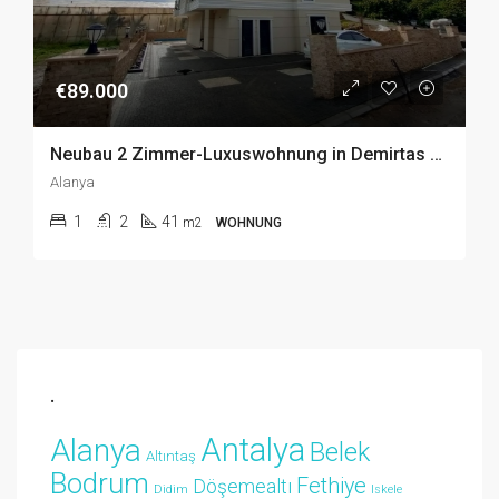
€89.000
Neubau 2 Zimmer-Luxuswohnung in Demirtas Alanya zu Schnäppchenpreis
Alanya
1
2
41
m2
WOHNUNG
.
Antalya
Alanya
Belek
Altıntaş
Bodrum
Fethiye
Döşemealtı
Didim
Iskele