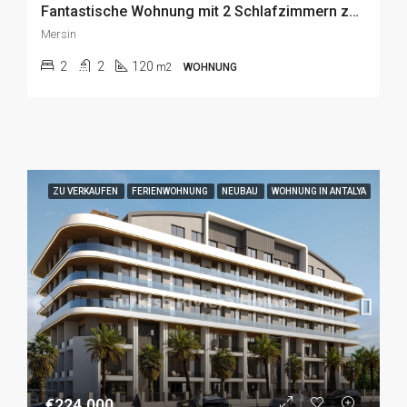
Fantastische Wohnung mit 2 Schlafzimmern zum Verkauf direkt am Meer in Kizkalesi, Mersin
Mersin
2
2
120
m2
WOHNUNG
ZU VERKAUFEN
FERIENWOHNUNG
NEUBAU
WOHNUNG IN ANTALYA
€224.000