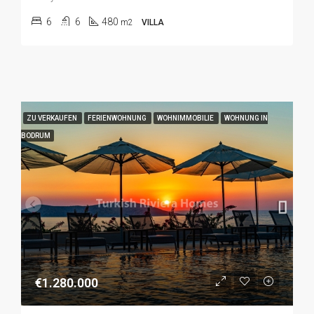
6
6
480
m2
VILLA
ZU VERKAUFEN
FERIENWOHNUNG
WOHNIMMOBILIE
WOHNUNG IN
BODRUM
€1.280.000