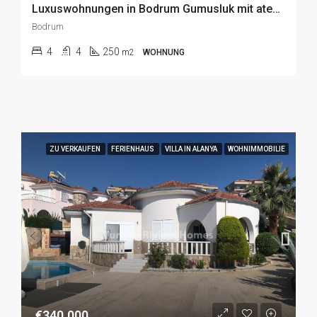
Luxuswohnungen in Bodrum Gumusluk mit atemberaubendem Meerblick, zum Verkauf
Bodrum
4
4
250
m2
WOHNUNG
ZU VERKAUFEN
FERIENHAUS
VILLA IN ALANYA
WOHNIMMOBILIE
€340.000