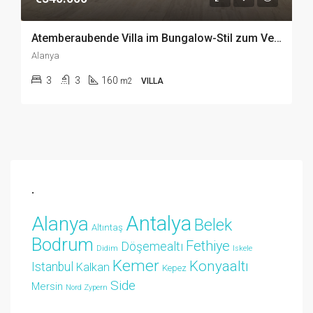
Atemberaubende Villa im Bungalow-Stil zum Verkauf in Kargıcak Alanya
Alanya
3
3
160
m2
VILLA
.
Antalya
Alanya
Belek
Altıntaş
Bodrum
Fethiye
Döşemealtı
Didim
Iskele
Kemer
Konyaaltı
Istanbul
Kalkan
Kepez
Side
Mersin
Nord Zypern