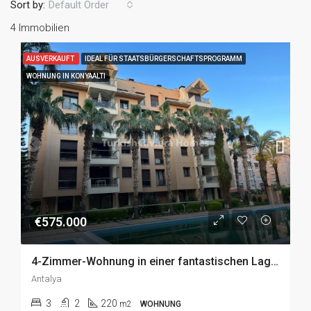
Sort by:
Default Order
4 Immobilien
AUSVERKAUFT
IDEAL FÜR STAATSBÜRGERSCHAFTSPROGRAMM
WOHNUNG IN KONYAALTI
€575.000
4-Zimmer-Wohnung in einer fantastischen Lage in Gürsu, Konyaaltı zu Verkaufen
Antalya
3
2
220
m2
WOHNUNG