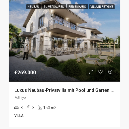
NEUBAU
ZU VERKAUFEN
FERIENHAUS
VILLA IN FETHIYE
€269.000
Luxus Neubau-Privatvilla mit Pool und Garten im idyllischen Seydikemer, Fethiye zu Verkaufen
Fethiye
3
3
150
m2
VILLA