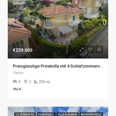
€259.000
Preisgünstige Privatvilla mit 4 Schlafzimmern zum Verkauf in Kargicak, Alanya
Alanya
4
2
200
m2
VILLA
ZU VERKAUFEN
FERIENHAUS
VILLA IN ALANYA
WOHNIMMOBILIE