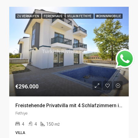
ZU VERKAUFEN
FERIENHAUS
VILLA IN FETHIYE
WOHNIMMOBILIE
€296.000
Freistehende Privatvilla mit 4 Schlafzimmern in Seydikemer, Fethiye zu Verkaufen
Fethiye
4
4
150
m2
VILLA