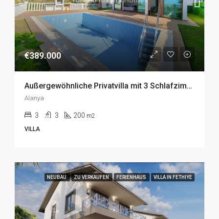
€389.000
Außergewöhnliche Privatvilla mit 3 Schlafzimmern in Kargicak, Alanya zu Verkaufen
Alanya
3
3
200
m2
VILLA
NEUBAU
ZU VERKAUFEN
FERIENHAUS
VILLA IN FETHIYE