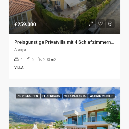
€259.000
Preisgünstige Privatvilla mit 4 Schlafzimmern zum Verkauf in Kargicak, Alanya
Alanya
4
2
200
m2
VILLA
ZU VERKAUFEN
FERIENHAUS
VILLA IN ALANYA
WOHNIMMOBILIE