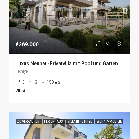
€269.000
Luxus Neubau-Privatvilla mit Pool und Garten im idyllischen Seydikemer, Fethiye zu Verkaufen
Fethiye
3
3
150
m2
VILLA
ZU VERKAUFEN
FERIENHAUS
VILLA IN FETHIYE
WOHNIMMOBILIE