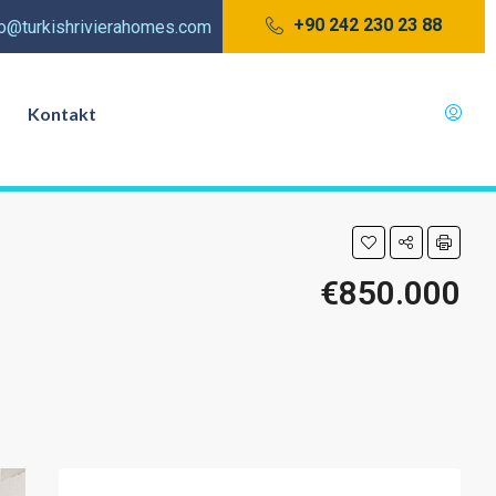
+90 242 230 23 88
fo@turkishrivierahomes.com
Kontakt
€850.000