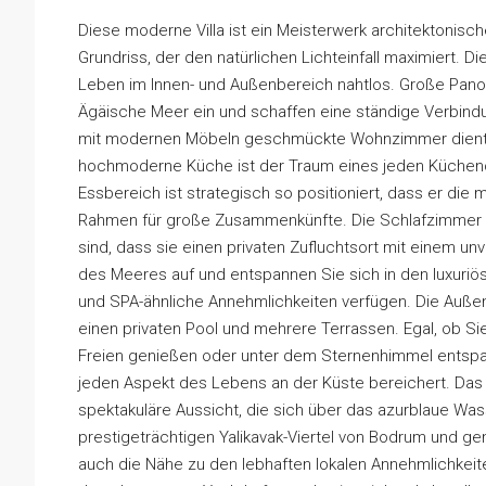
Diese moderne Villa ist ein Meisterwerk architektonisc
Grundriss, der den natürlichen Lichteinfall maximiert.
Leben im Innen- und Außenbereich nahtlos. Große Pan
Ägäische Meer ein und schaffen eine ständige Verbindu
mit modernen Möbeln geschmückte Wohnzimmer dient als 
hochmoderne Küche ist der Traum eines jeden Küchenc
Essbereich ist strategisch so positioniert, dass er die
Rahmen für große Zusammenkünfte. Die Schlafzimmer si
sind, dass sie einen privaten Zufluchtsort mit einem u
des Meeres auf und entspannen Sie sich in den luxuri
und SPA-ähnliche Annehmlichkeiten verfügen. Die Außen
einen privaten Pool und mehrere Terrassen. Egal, ob Si
Freien genießen oder unter dem Sternenhimmel entspan
jeden Aspekt des Lebens an der Küste bereichert. Das c
spektakuläre Aussicht, die sich über das azurblaue Was
prestigeträchtigen Yalikavak-Viertel von Bodrum und geni
auch die Nähe zu den lebhaften lokalen Annehmlichkeite