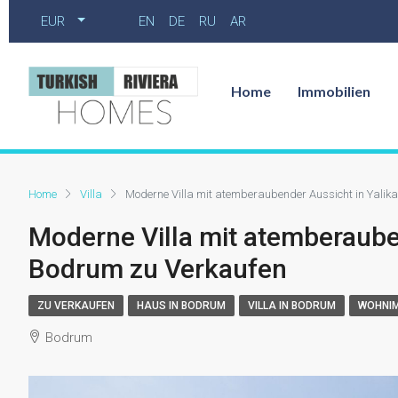
EUR
EN
DE
RU
AR
Home
Immobilien
Home
Villa
Moderne Villa mit atemberaubender Aussicht in Yalik
Moderne Villa mit atemberauben
Bodrum zu Verkaufen
ZU VERKAUFEN
HAUS IN BODRUM
VILLA IN BODRUM
WOHNIM
Bodrum