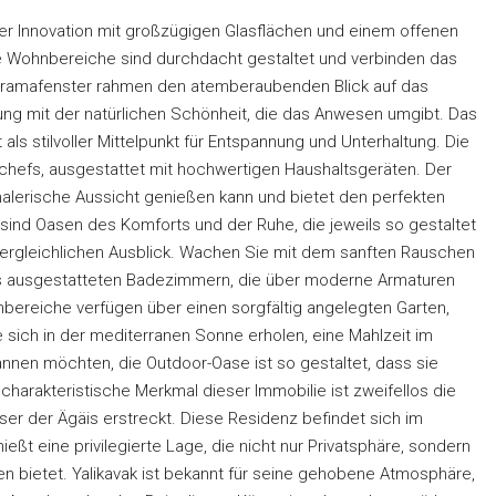
her Innovation mit großzügigen Glasflächen und einem offenen
 Die Wohnbereiche sind durchdacht gestaltet und verbinden das
oramafenster rahmen den atemberaubenden Blick auf das
ng mit der natürlichen Schönheit, die das Anwesen umgibt. Das
stilvoller Mittelpunkt für Entspannung und Unterhaltung. Die
hefs, ausgestattet mit hochwertigen Haushaltsgeräten. Der
 malerische Aussicht genießen kann und bietet den perfekten
nd Oasen des Komforts und der Ruhe, die jeweils so gestaltet
nvergleichlichen Ausblick. Wachen Sie mit dem sanften Rauschen
ös ausgestatteten Badezimmern, die über moderne Armaturen
bereiche verfügen über einen sorgfältig angelegten Garten,
e sich in der mediterranen Sonne erholen, eine Mahlzeit im
nen möchten, die Outdoor-Oase ist so gestaltet, dass sie
harakteristische Merkmal dieser Immobilie ist zweifellos die
ser der Ägäis erstreckt. Diese Residenz befindet sich im
eßt eine privilegierte Lage, die nicht nur Privatsphäre, sondern
n bietet. Yalikavak ist bekannt für seine gehobene Atmosphäre,