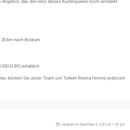
s Angebot, das den Reiz dieses Küstenjuwels noch verstärkt.
k, 20 km nach Bodrum
.000 EURO erhältlich .
lie, können Sie unser Team von Turkish Riviera Homes jederzeit
Updated on December 5, 2023 at 1:04 pm