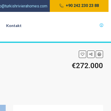
+90 242 230 23 88
fo@turkishrivierahomes.com
Kontakt
€272.000