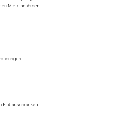
hohen Mieteinnahmen
xwohnungen
en Einbauschränken