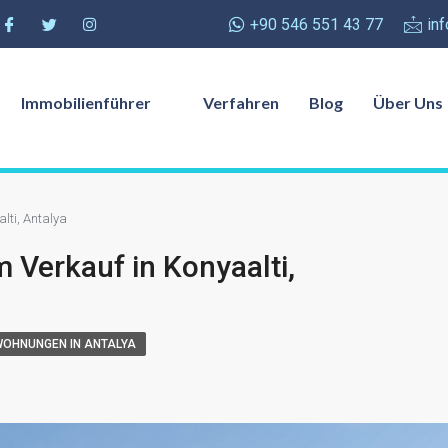
+90 546 551 43 77
in
Immobilienführer
Verfahren
Blog
Über Uns
ti, Antalya
erkauf in Konyaalti,
WOHNUNGEN IN ANTALYA