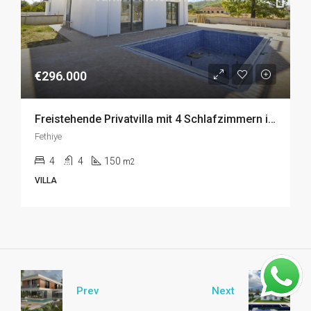
€296.000
Freistehende Privatvilla mit 4 Schlafzimmern in Seydikemer, Fethiye zu Verkaufen
Fethiye
4
4
150
m2
VILLA
Prev
Next