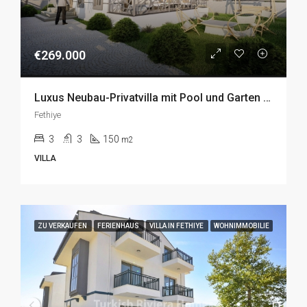
€269.000
Luxus Neubau-Privatvilla mit Pool und Garten im idyllischen Seydikemer, Fethiye zu Verkaufen
Fethiye
3
3
150
m2
VILLA
ZU VERKAUFEN
FERIENHAUS
VILLA IN FETHIYE
WOHNIMMOBILIE