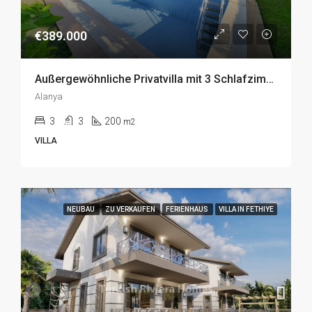
€389.000
Außergewöhnliche Privatvilla mit 3 Schlafzimmern in Kargicak, Alanya zu Verkaufen
Alanya
3
3
200
m2
VILLA
NEUBAU
ZU VERKAUFEN
FERIENHAUS
VILLA IN FETHIYE