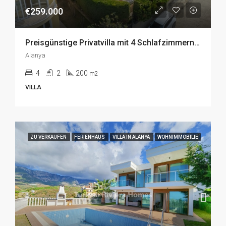
€259.000
Preisgünstige Privatvilla mit 4 Schlafzimmern zum Verkauf in Kargicak, Alanya
Alanya
4
2
200
m2
VILLA
ZU VERKAUFEN
FERIENHAUS
VILLA IN ALANYA
WOHNIMMOBILIE