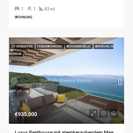
1
1
63
m2
WOHNUNG
ZU VERKAUFEN
FERIENWOHNUNG
WOHNIMMOBILIE
WOHNUNG IN
BODRUM
€935.000
Luxus Penthouse mit atemberaubendem Meerblick in Gümüslük, Bodrum zu Verkaufen