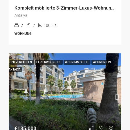
Komplett möblierte 3-Zimmer-Luxus-Wohnung zum Verkauf in Konyaalti, Antalya
Antalya
2
2
100
m2
WOHNUNG
ZU VERKAUFEN
FERIENWOHNUNG
WOHNIMMOBILIE
WOHNUNG IN
ANTALYA
€135.000