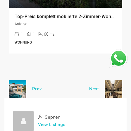
Top-Preis komplett möblierte 2-Zimmer-Wohnung zum Verkauf in Konyaaltı, Antalya
Antalya
1
1
60
m2
WOHNUNG
Prev
Next
Sepnen
View Listings