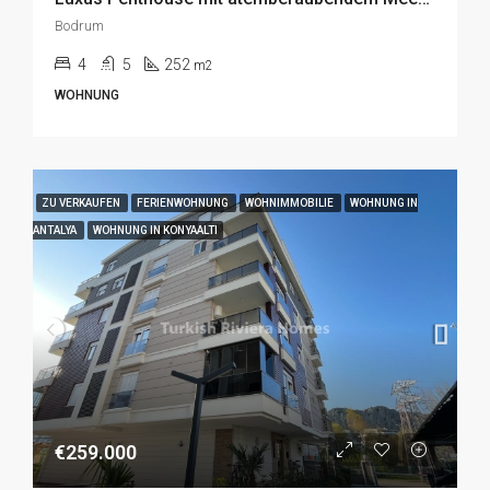
Bodrum
4
5
252
m2
WOHNUNG
ZU VERKAUFEN
FERIENWOHNUNG
WOHNIMMOBILIE
WOHNUNG IN
ANTALYA
WOHNUNG IN KONYAALTI
€259.000