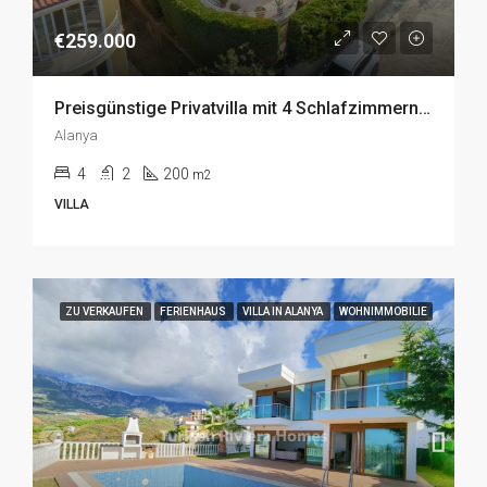
€259.000
Preisgünstige Privatvilla mit 4 Schlafzimmern zum Verkauf in Kargicak, Alanya
Alanya
4
2
200
m2
VILLA
ZU VERKAUFEN
FERIENHAUS
VILLA IN ALANYA
WOHNIMMOBILIE