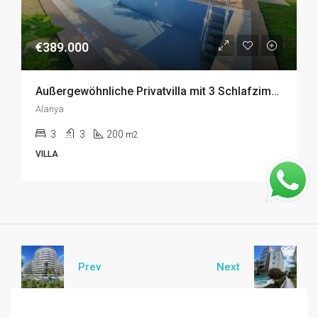
€389.000
Außergewöhnliche Privatvilla mit 3 Schlafzimmern in Kargicak, Alanya zu Verkaufen
Alanya
3
3
200
m2
VILLA
Prev
Next