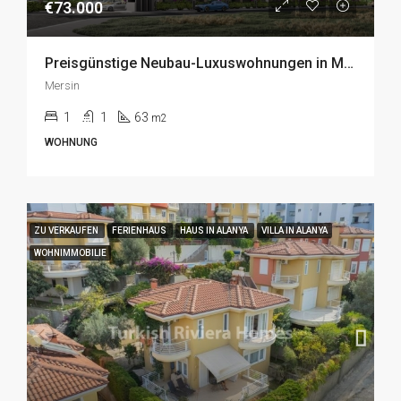
€73.000
Preisgünstige Neubau-Luxuswohnungen in Mersin zum Verkauf
Mersin
1
1
63
m2
WOHNUNG
ZU VERKAUFEN
FERIENHAUS
HAUS IN ALANYA
VILLA IN ALANYA
WOHNIMMOBILIE