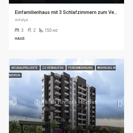
Einfamilienhaus mit 3 Schlafzimmern zum Verkauf in Kepez, Antalya
Antalya
3
2
150
m2
HAUS
NEUBAUPROJEKTE
ZU VERKAUFEN
FERIENWOHNUNG
WOHNUNG IN
MERSIN